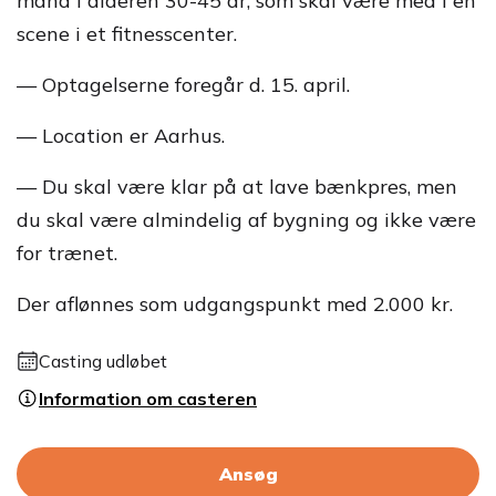
mand i alderen 30-45 år, som skal være med i en
scene i et fitnesscenter.
— Optagelserne foregår d. 15. april.
— Location er Aarhus.
— Du skal være klar på at lave bænkpres, men
du skal være almindelig af bygning og ikke være
for trænet.
Der aflønnes som udgangspunkt med 2.000 kr.
Casting udløbet
Information om casteren
Ansøg