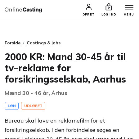
CASTINGS & JOBS
SØG PROFIL
OPRET
LOG IND
MENU
Forside
Castings & jobs
2000 KR: Mand 30-45 år til
tv–reklame for
forsikringsselskab, Aarhus
Mænd 30 - 46 år, Århus
LØN
UDLØBET
Bureau skal lave en reklamefilm for et
forsikringselskab. I den forbindelse søges en