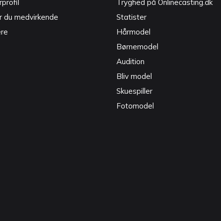
profil
Tryghed på Onlinecasting.dk
r du medvirkende
Statister
ere
Hårmodel
Børnemodel
Audition
Bliv model
Skuespiller
Fotomodel