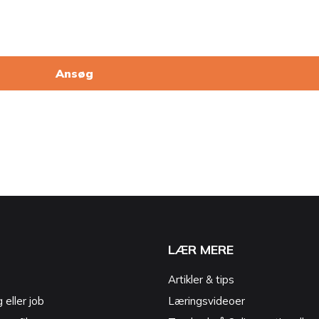
Ansøg
LÆR MERE
Artikler & tips
g eller job
Læringsvideoer