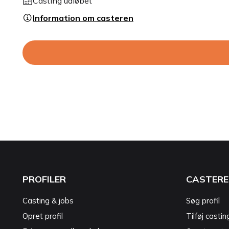
Casting udløbet
Information om casteren
PROFILER
CASTERE
Casting & jobs
Søg profil
Opret profil
Tilføj castin