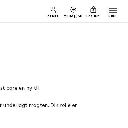
OPRET
TILFØJ JOB
LOG IND
MENU
 bare en ny til.
er underlagt magten. Din rolle er