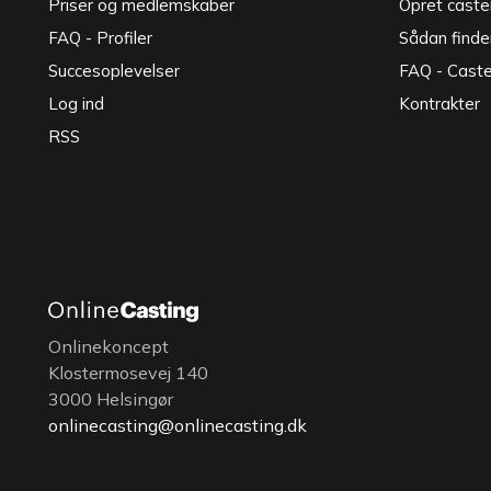
Priser og medlemskaber
Opret caster
FAQ - Profiler
Sådan finde
Succesoplevelser
FAQ - Cast
Log ind
Kontrakter
RSS
Onlinekoncept
Klostermosevej 140
3000 Helsingør
onlinecasting@onlinecasting.dk