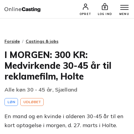
CASTINGS & JOBS
SØG PROFIL
OPRET
LOG IND
MENU
Forside
Castings & jobs
I MORGEN: 300 KR:
Medvirkende 30-45 år til
reklamefilm, Holte
Alle køn 30 - 45 år, Sjælland
LØN
UDLØBET
En mand og en kvinde i alderen 30-45 år til en
kort optagelse i morgen, d. 27. marts i Holte.