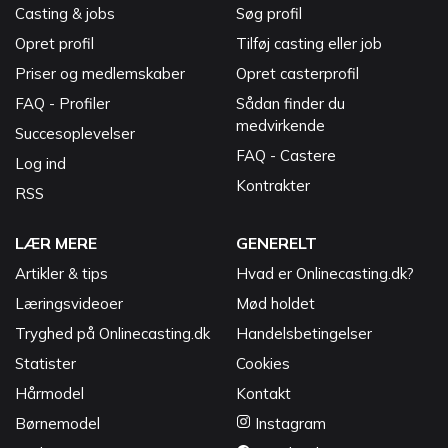
Casting & jobs
Søg profil
Opret profil
Tilføj casting eller job
Priser og medlemskaber
Opret casterprofil
FAQ - Profiler
Sådan finder du
medvirkende
Succesoplevelser
FAQ - Castere
Log ind
Kontrakter
RSS
LÆR MERE
GENERELT
Artikler & tips
Hvad er Onlinecasting.dk?
Læringsvideoer
Mød holdet
Tryghed på Onlinecasting.dk
Handelsbetingelser
Statister
Cookies
Hårmodel
Kontakt
Børnemodel
Instagram