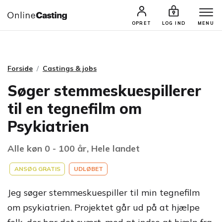
CASTINGS & JOBS
SØG PROFIL
OPRET
LOG IND
MENU
Forside
Castings & jobs
Søger stemmeskuespillerer
til en tegnefilm om
Psykiatrien
Alle køn 0 - 100 år, Hele landet
ANSØG GRATIS
UDLØBET
Jeg søger stemmeskuespiller til min tegnefilm
om psykiatrien. Projektet går ud på at hjælpe