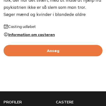
folk, der har det svært, med at indse at hjælp fra
psykiatrien ikke er så slem som man tror.
Søger mænd og kvinder i blandede aldre
Casting udløbet
Information om casteren
Ansøg
PROFILER
CASTERE