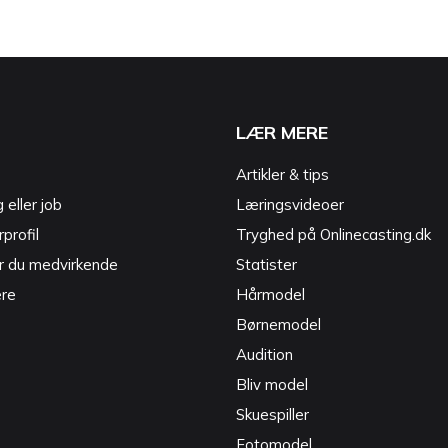
LÆR MERE
Artikler & tips
g eller job
Læringsvideoer
profil
Tryghed på Onlinecasting.dk
r du medvirkende
Statister
ere
Hårmodel
Børnemodel
Audition
Bliv model
Skuespiller
Fotomodel