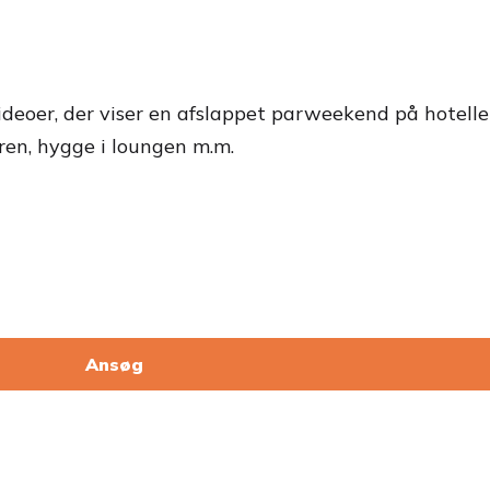
ideoer, der viser en afslappet parweekend på hotelle
uren, hygge i loungen m.m.
Ansøg