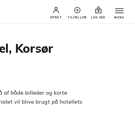
OPRET
TILFØJ JOB
LOG IND
MENU
el, Korsør
å af både billeder og korte
ialet vil blive brugt på hotellets