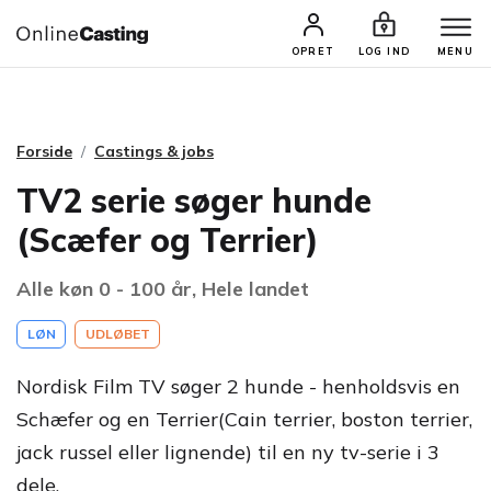
CASTINGS & JOBS
SØG PROFIL
OPRET
LOG IND
MENU
Forside
Castings & jobs
TV2 serie søger hunde
(Scæfer og Terrier)
Alle køn 0 - 100 år, Hele landet
LØN
UDLØBET
Nordisk Film TV søger 2 hunde - henholdsvis en
Schæfer og en Terrier(Cain terrier, boston terrier,
jack russel eller lignende) til en ny tv-serie i 3
dele.