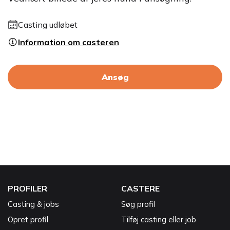
Casting udløbet
Information om casteren
Ansøg
PROFILER
CASTERE
Casting & jobs
Søg profil
Opret profil
Tilføj casting eller job