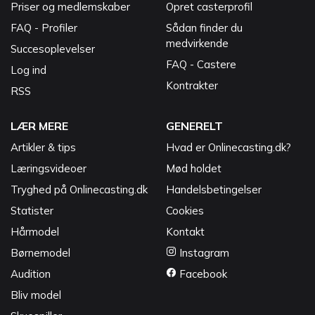
Priser og medlemskaber
Opret casterprofil
FAQ - Profiler
Sådan finder du
medvirkende
Succesoplevelser
FAQ - Castere
Log ind
Kontrakter
RSS
LÆR MERE
GENERELT
Artikler & tips
Hvad er Onlinecasting.dk?
Læringsvideoer
Mød holdet
Tryghed på Onlinecasting.dk
Handelsbetingelser
Statister
Cookies
Hårmodel
Kontakt
Børnemodel
Instagram
Audition
Facebook
Bliv model