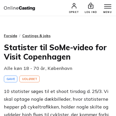
CASTINGS & JOBS
SØG PROFIL
OPRET
LOG IND
MENU
Forside
Castings & jobs
Statister til SoMe-video for
Visit Copenhagen
Alle køn 18 - 70 år, København
GAVE
UDLØBET
10 statister søges til et shoot tirsdag d. 25/3. Vi
skal optage nogle dækbilleder, hvor statisterne
hepper på cykeltrafikken, holder nogle skilte og
uddeler high fives til cyklister, der kommer forbi.