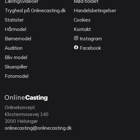
Læringsvideoer
Mød holdet
Tryghed på Onlinecasting.dk
Handelsbetingelser
Statister
Cookies
Hårmodel
Kontakt
Børnemodel
Instagram
Audition
Facebook
Bliv model
Skuespiller
Fotomodel
Onlinekoncept
Klostermosevej 140
3000 Helsingør
onlinecasting@onlinecasting.dk