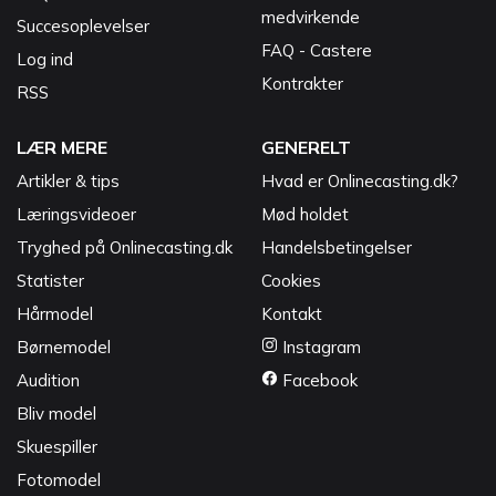
medvirkende
Succesoplevelser
FAQ - Castere
Log ind
Kontrakter
RSS
LÆR MERE
GENERELT
Artikler & tips
Hvad er Onlinecasting.dk?
Læringsvideoer
Mød holdet
Tryghed på Onlinecasting.dk
Handelsbetingelser
Statister
Cookies
Hårmodel
Kontakt
Børnemodel
Instagram
Audition
Facebook
Bliv model
Skuespiller
Fotomodel