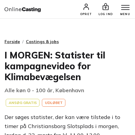
CASTINGS & JOBS
SØG PROFIL
OPRET
LOG IND
MENU
Forside
Castings & jobs
I MORGEN: Statister til
kampagnevideo for
Klimabevægelsen
Alle køn 0 - 100 år, København
ANSØG GRATIS
UDLØBET
Der søges statister, der kan være tilstede i to
timer på Christiansborg Slotsplads i morgen,