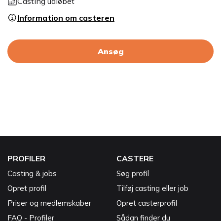
Casting udløbet
Information om casteren
Ansøg
PROFILER
CASTERE
Casting & jobs
Søg profil
Opret profil
Tilføj casting eller job
Priser og medlemskaber
Opret casterprofil
FAQ - Profiler
Sådan finder du