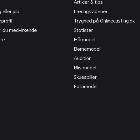
Artikler & tips
g eller job
Læringsvideoer
profil
Tryghed på Onlinecasting.dk
r du medvirkende
Statister
ere
Hårmodel
Børnemodel
Audition
Bliv model
Skuespiller
Fotomodel