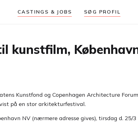
CASTINGS & JOBS
SØG PROFIL
 til kunstfilm, Københav
il Statens Kunstfond og Copenhagen Architecture Foru
 vist på en stor arkitekturfestival.
enhavn NV (nærmere adresse gives), tirsdag d. 25/3 f