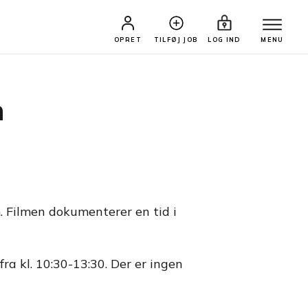
OPRET
TILFØJ JOB
LOG IND
MENU
n
m. Filmen dokumenterer en tid i
ra kl. 10:30-13:30. Der er ingen