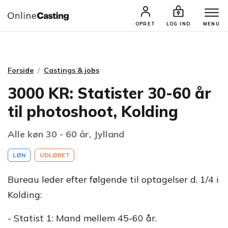
CASTINGS & JOBS
SØG PROFIL
OPRET
LOG IND
MENU
Forside
Castings & jobs
3000 KR: Statister 30-60 år
til photoshoot, Kolding
Alle køn 30 - 60 år, Jylland
LØN
UDLØBET
Bureau leder efter følgende til optagelser d. 1/4 i
Kolding:
- Statist 1: Mand mellem 45-60 år.