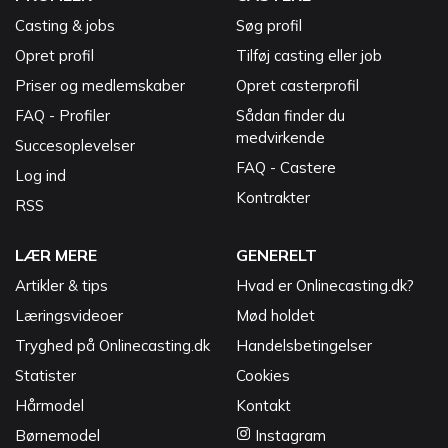
Casting & jobs
Søg profil
Opret profil
Tilføj casting eller job
Priser og medlemskaber
Opret casterprofil
FAQ - Profiler
Sådan finder du
medvirkende
Succesoplevelser
FAQ - Castere
Log ind
Kontrakter
RSS
LÆR MERE
GENERELT
Artikler & tips
Hvad er Onlinecasting.dk?
Læringsvideoer
Mød holdet
Tryghed på Onlinecasting.dk
Handelsbetingelser
Statister
Cookies
Hårmodel
Kontakt
Børnemodel
Instagram