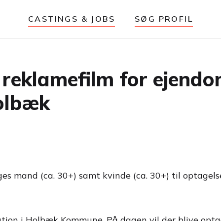
CASTINGS & JOBS
SØG PROFIL
 reklamefilm for ejend
olbæk
es mand (ca. 30+) samt kvinde (ca. 30+) til optagelse
on i Holbæk Kommune. På dagen vil der blive optaget