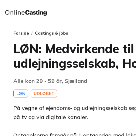
Forside
Castings & jobs
LØN: Medvirkende til
udlejningsselskab, H
Alle køn 29 - 59 år, Sjælland
LØN
UDLØBET
På vegne af ejendoms- og udlejningsselskab søg
på tv og via digitale kanaler.
Optagelserne foregår på 1 optagedag med lokati