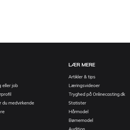
LÆR MERE
Artikler & tips
g eller job
Læringsvideoer
profil
Tryghed på Onlinecasting.dk
r du medvirkende
Statister
ere
Hårmodel
Børnemodel
Audition