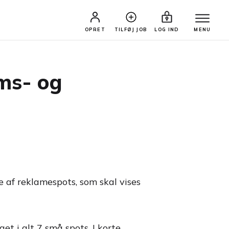
OPRET
TILFØJ JOB
LOG IND
MENU
oms- og
 af reklamespots, som skal vises
 i alt 7 små spots. I korte