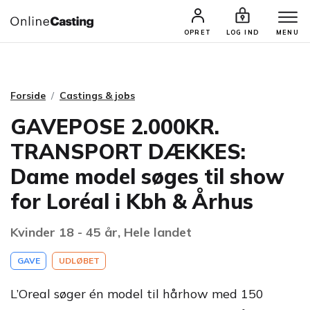
CASTINGS & JOBS
SØG PROFIL
OPRET
LOG IND
MENU
Forside
Castings & jobs
GAVEPOSE 2.000KR.
TRANSPORT DÆKKES:
Dame model søges til show
for Loréal i Kbh & Århus
Kvinder 18 - 45 år, Hele landet
GAVE
UDLØBET
L’Oreal søger én model til hårhow med 150