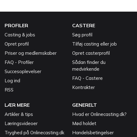
PROFILER
CASTERE
Casting & jobs
Søg profil
Opret profil
Tilføj casting eller job
Priser og medlemskaber
Opret casterprofil
FAQ - Profiler
Sådan finder du
medvirkende
Succesoplevelser
FAQ - Castere
Log ind
Kontrakter
RSS
LÆR MERE
GENERELT
Artikler & tips
Hvad er Onlinecasting.dk?
Læringsvideoer
Mød holdet
Tryghed på Onlinecasting.dk
Handelsbetingelser