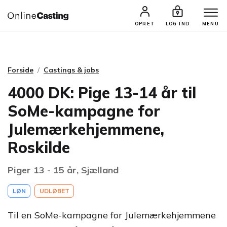
CASTINGS & JOBS
SØG PROFIL
OPRET
LOG IND
MENU
Forside
Castings & jobs
4000 DK: Pige 13-14 år til
SoMe-kampagne for
Julemærkehjemmene,
Roskilde
Piger 13 - 15 år, Sjælland
LØN
UDLØBET
Til en SoMe-kampagne for Julemærkehjemmene