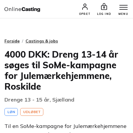
CASTINGS & JOBS
SØG PROFIL
OPRET
LOG IND
MENU
Forside
Castings & jobs
4000 DKK: Dreng 13-14 år
søges til SoMe-kampagne
for Julemærkehjemmene,
Roskilde
Drenge 13 - 15 år, Sjælland
LØN
UDLØBET
Til en SoMe-kampagne for Julemærkehjemmene