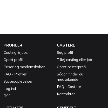
PROFILER
CASTERE
Casting & jobs
Søg profil
Opret profil
Tilføj casting eller job
Priser og medlemskaber
Opret casterprofil
FAQ - Profiler
Sådan finder du
medvirkende
Succesoplevelser
FAQ - Castere
Log ind
Kontrakter
RSS
LÆR MERE
GENERELT