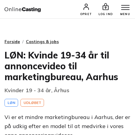
CASTINGS & JOBS
SØG PROFIL
OPRET
LOG IND
MENU
Forside
Castings & jobs
LØN: Kvinde 19-34 år til
annoncevideo til
marketingbureau, Aarhus
Kvinder 19 - 34 år, Århus
LØN
UDLØBET
Vi er et mindre marketingbureau i Aarhus, der er
på udkig efter en model til at medvirke i vores