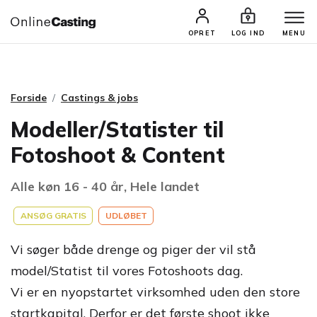
CASTINGS & JOBS
SØG PROFIL
OPRET
LOG IND
MENU
Forside
Castings & jobs
Modeller/Statister til
Fotoshoot & Content
Alle køn 16 - 40 år, Hele landet
ANSØG GRATIS
UDLØBET
Vi søger både drenge og piger der vil stå
model/Statist til vores Fotoshoots dag.
Vi er en nyopstartet virksomhed uden den store
startkapital. Derfor er det første shoot ikke