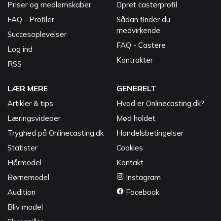
Priser og medlemskaber
Opret casterprofil
FAQ - Profiler
Sådan finder du
medvirkende
Succesoplevelser
FAQ - Castere
Log ind
Kontrakter
RSS
LÆR MERE
GENERELT
Artikler & tips
Hvad er Onlinecasting.dk?
Læringsvideoer
Mød holdet
Tryghed på Onlinecasting.dk
Handelsbetingelser
Statister
Cookies
Hårmodel
Kontakt
Børnemodel
Instagram
Audition
Facebook
Bliv model