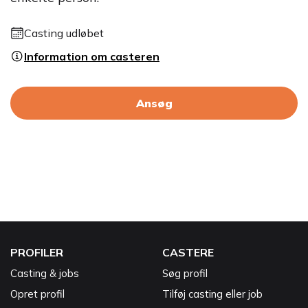
Casting udløbet
Information om casteren
Ansøg
PROFILER
CASTERE
Casting & jobs
Søg profil
Opret profil
Tilføj casting eller job