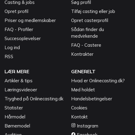
Casting & jobs
Søg profil
Opret profil
Tilføj casting eller job
Priser og medlemskaber
Opret casterprofil
FAQ - Profiler
Sådan finder du
medvirkende
Succesoplevelser
FAQ - Castere
Log ind
Kontrakter
RSS
LÆR MERE
GENERELT
Artikler & tips
Hvad er Onlinecasting.dk?
Læringsvideoer
Mød holdet
Tryghed på Onlinecasting.dk
Handelsbetingelser
Statister
Cookies
Hårmodel
Kontakt
Børnemodel
Instagram
Audition
Facebook