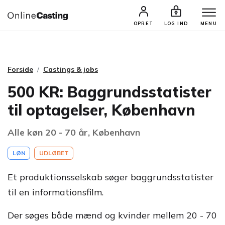
CASTINGS & JOBS
SØG PROFIL
OPRET
LOG IND
MENU
Forside
Castings & jobs
500 KR: Baggrundsstatister
til optagelser, København
Alle køn 20 - 70 år, København
LØN
UDLØBET
Et produktionsselskab søger baggrundsstatister
til en informationsfilm.
Der søges både mænd og kvinder mellem 20 - 70