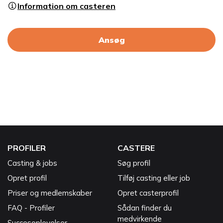
Information om casteren
Ansøg
PROFILER
CASTERE
Casting & jobs
Søg profil
Opret profil
Tilføj casting eller job
Priser og medlemskaber
Opret casterprofil
FAQ - Profiler
Sådan finder du
medvirkende
Succesoplevelser