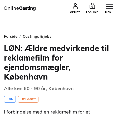
CASTINGS & JOBS
SØG PROFIL
OPRET
LOG IND
MENU
Forside
Castings & jobs
LØN: Ældre medvirkende til
reklamefilm for
ejendomsmægler,
København
Alle køn 60 - 90 år, København
LØN
UDLØBET
I forbindelse med en reklamefilm for et