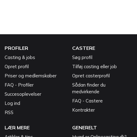
PROFILER
CASTERE
Casting & jobs
Søg profil
Opret profil
Tilføj casting eller job
Priser og medlemskaber
Opret casterprofil
FAQ - Profiler
Sådan finder du
medvirkende
Succesoplevelser
FAQ - Castere
Log ind
Kontrakter
RSS
LÆR MERE
GENERELT
Artikler & tips
Hvad er Onlinecasting.dk?