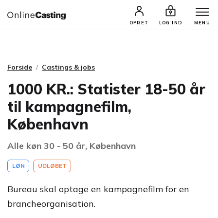
CASTINGS & JOBS
SØG PROFIL
OPRET
LOG IND
MENU
Forside
Castings & jobs
1000 KR.: Statister 18-50 år
til kampagnefilm,
København
Alle køn 30 - 50 år, København
LØN
UDLØBET
Bureau skal optage en kampagnefilm for en
brancheorganisation.