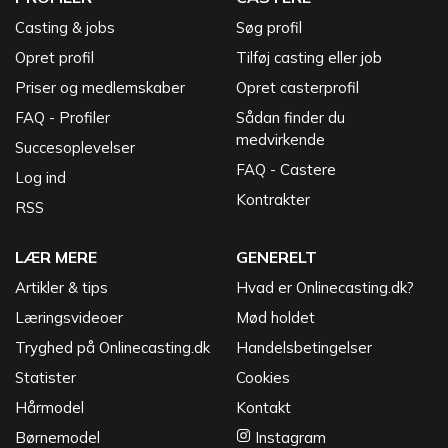
Casting & jobs
Søg profil
Opret profil
Tilføj casting eller job
Priser og medlemskaber
Opret casterprofil
FAQ - Profiler
Sådan finder du
medvirkende
Succesoplevelser
FAQ - Castere
Log ind
Kontrakter
RSS
LÆR MERE
GENERELT
Artikler & tips
Hvad er Onlinecasting.dk?
Læringsvideoer
Mød holdet
Tryghed på Onlinecasting.dk
Handelsbetingelser
Statister
Cookies
Hårmodel
Kontakt
Børnemodel
Instagram