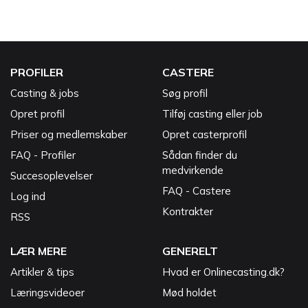
PROFILER
CASTERE
Casting & jobs
Søg profil
Opret profil
Tilføj casting eller job
Priser og medlemskaber
Opret casterprofil
FAQ - Profiler
Sådan finder du
medvirkende
Succesoplevelser
FAQ - Castere
Log ind
Kontrakter
RSS
LÆR MERE
GENERELT
Artikler & tips
Hvad er Onlinecasting.dk?
Læringsvideoer
Mød holdet