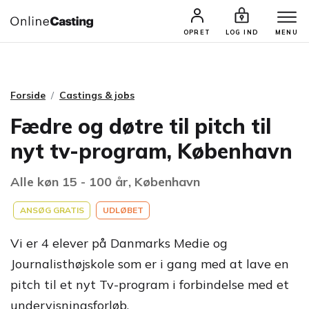
CASTINGS & JOBS
SØG PROFIL
OPRET
LOG IND
MENU
Forside
Castings & jobs
Fædre og døtre til pitch til
nyt tv-program, København
Alle køn 15 - 100 år, København
ANSØG GRATIS
UDLØBET
Vi er 4 elever på Danmarks Medie og
Journalisthøjskole som er i gang med at lave en
pitch til et nyt Tv-program i forbindelse med et
undervisningsforløb.