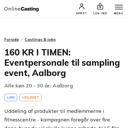
CASTINGS & JOBS
SØG PROFIL
OPRET
LOG IND
MENU
Forside
Castings & jobs
160 KR I TIMEN:
Eventpersonale til sampling
event, Aalborg
Alle køn 20 - 30 år, Aalborg
LØN
UDLØBET
Uddeling af produkter til medlemmerne i
fitnesscentre - kampagnen foregår over fire