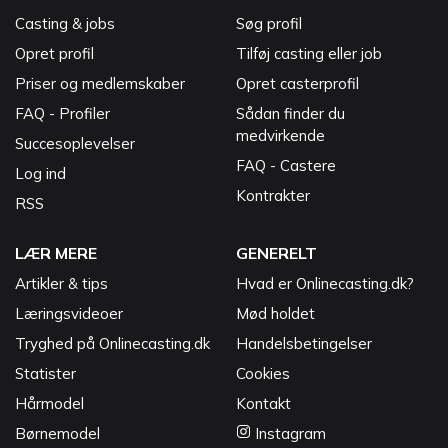
Casting & jobs
Søg profil
Opret profil
Tilføj casting eller job
Priser og medlemskaber
Opret casterprofil
FAQ - Profiler
Sådan finder du
medvirkende
Succesoplevelser
FAQ - Castere
Log ind
Kontrakter
RSS
LÆR MERE
GENERELT
Artikler & tips
Hvad er Onlinecasting.dk?
Læringsvideoer
Mød holdet
Tryghed på Onlinecasting.dk
Handelsbetingelser
Statister
Cookies
Hårmodel
Kontakt
Børnemodel
Instagram