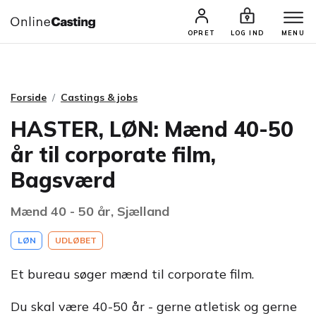
CASTINGS & JOBS
SØG PROFIL
OPRET
LOG IND
MENU
Forside
Castings & jobs
HASTER, LØN: Mænd 40-50
år til corporate film,
Bagsværd
Mænd 40 - 50 år, Sjælland
LØN
UDLØBET
Et bureau søger mænd til corporate film.
Du skal være 40-50 år - gerne atletisk og gerne