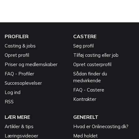
PROFILER
CASTERE
Casting & jobs
Søg profil
Opret profil
Tilføj casting eller job
Priser og medlemskaber
Opret casterprofil
FAQ - Profiler
Sådan finder du
medvirkende
Succesoplevelser
FAQ - Castere
Log ind
Kontrakter
RSS
LÆR MERE
GENERELT
Artikler & tips
Hvad er Onlinecasting.dk?
Læringsvideoer
Mød holdet