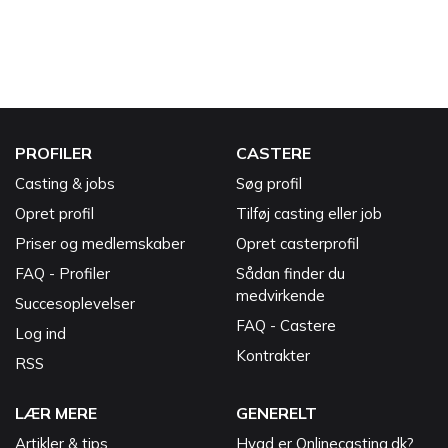
PROFILER
CASTERE
Casting & jobs
Søg profil
Opret profil
Tilføj casting eller job
Priser og medlemskaber
Opret casterprofil
FAQ - Profiler
Sådan finder du
medvirkende
Succesoplevelser
FAQ - Castere
Log ind
Kontrakter
RSS
LÆR MERE
GENERELT
Artikler & tips
Hvad er Onlinecasting.dk?