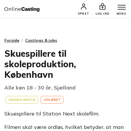
CASTINGS & JOBS
SØG PROFIL
OPRET
LOG IND
MENU
Forside
Castings & jobs
Skuespillere til
skoleproduktion,
København
Alle køn 18 - 30 år, Sjælland
ANSØG GRATIS
UDLØBET
Skuespillere til Station Next skolefilm.
Filmen skal være ordløs, hvilket betyder, at man