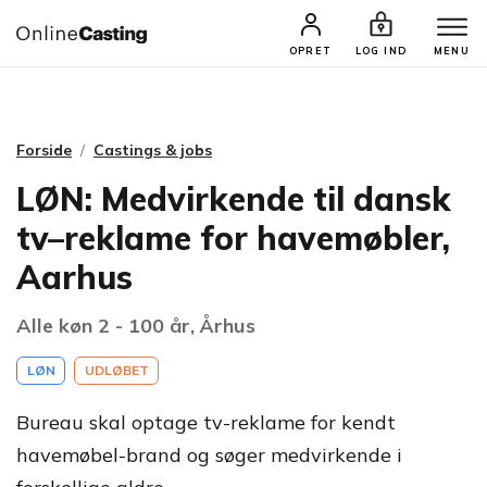
CASTINGS & JOBS
SØG PROFIL
OPRET
LOG IND
MENU
Forside
Castings & jobs
LØN: Medvirkende til dansk
tv–reklame for havemøbler,
Aarhus
Alle køn 2 - 100 år, Århus
LØN
UDLØBET
Bureau skal optage tv-reklame for kendt
havemøbel-brand og søger medvirkende i