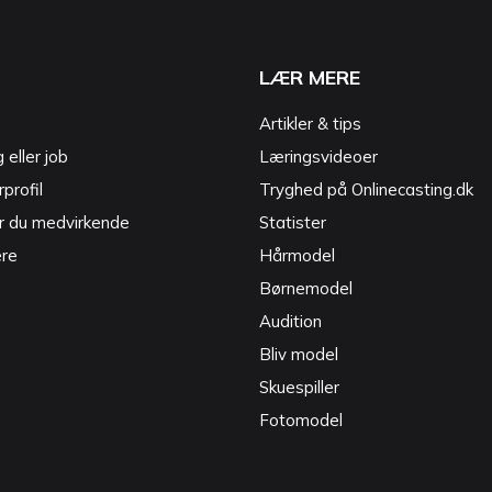
LÆR MERE
Artikler & tips
g eller job
Læringsvideoer
profil
Tryghed på Onlinecasting.dk
r du medvirkende
Statister
ere
Hårmodel
Børnemodel
Audition
Bliv model
Skuespiller
Fotomodel