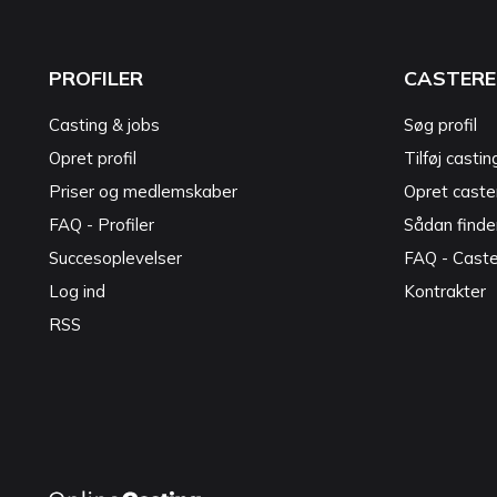
PROFILER
CASTERE
Casting & jobs
Søg profil
Opret profil
Tilføj castin
Priser og medlemskaber
Opret caster
FAQ - Profiler
Sådan finde
Succesoplevelser
FAQ - Cast
Log ind
Kontrakter
RSS