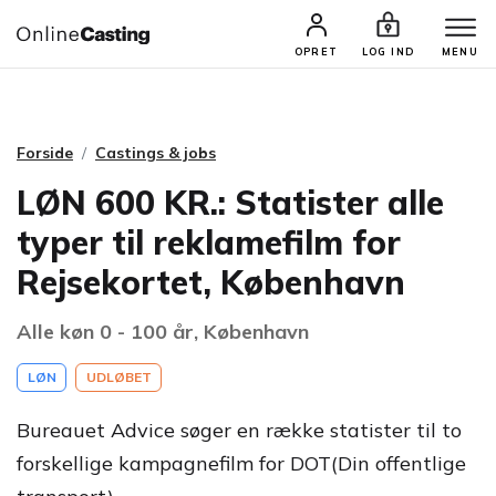
CASTINGS & JOBS
SØG PROFIL
OPRET
LOG IND
MENU
Forside
Castings & jobs
LØN 600 KR.: Statister alle
typer til reklamefilm for
Rejsekortet, København
Alle køn 0 - 100 år, København
LØN
UDLØBET
Bureauet Advice søger en række statister til to
forskellige kampagnefilm for DOT(Din offentlige