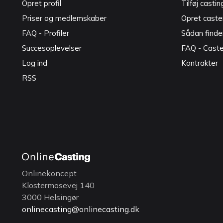
Opret profil
Tilføj castin
Priser og medlemskaber
Opret caster
FAQ - Profiler
Sådan finde
Succesoplevelser
FAQ - Cast
Log ind
Kontrakter
RSS
Onlinekoncept
Klostermosevej 140
3000 Helsingør
onlinecasting@onlinecasting.dk