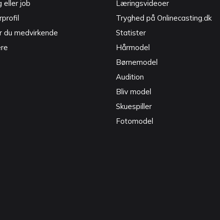
g eller job
Læringsvideoer
profil
Tryghed på Onlinecasting.dk
r du medvirkende
Statister
ere
Hårmodel
Børnemodel
Audition
Bliv model
Skuespiller
Fotomodel