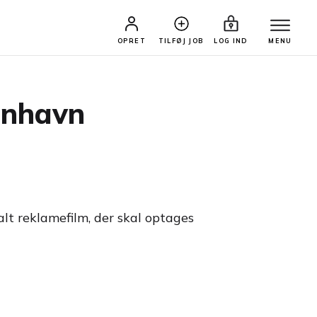
OPRET
TILFØJ JOB
LOG IND
MENU
benhavn
lt reklamefilm, der skal optages