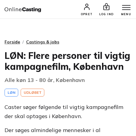
CASTINGS & JOBS
SØG PROFIL
OPRET
LOG IND
MENU
Forside
Castings & jobs
LØN: Flere personer til vigtig
kampagnefilm, København
Alle køn 13 - 80 år, København
LØN
UDLØBET
Caster søger følgende til vigtig kampagnefilm
der skal optages i København.
Der søges almindelige mennesker i al