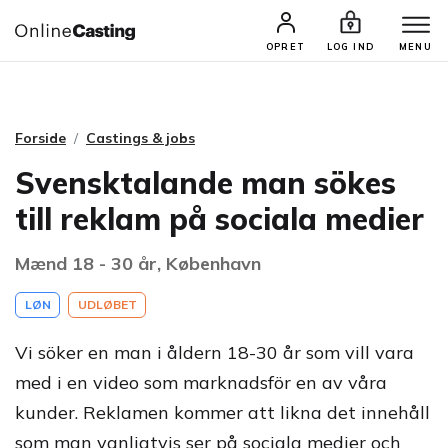
CASTINGS & JOBS
SØG PROFIL
OPRET
LOG IND
MENU
Forside
Castings & jobs
Svensktalande man sökes
till reklam på sociala medier
Mænd 18 - 30 år, København
LØN
UDLØBET
Vi söker en man i åldern 18-30 år som vill vara
med i en video som marknadsför en av våra
kunder. Reklamen kommer att likna det innehåll
som man vanligtvis ser på sociala medier och