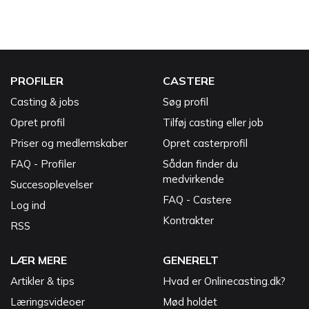
PROFILER
CASTERE
Casting & jobs
Søg profil
Opret profil
Tilføj casting eller job
Priser og medlemskaber
Opret casterprofil
FAQ - Profiler
Sådan finder du
medvirkende
Succesoplevelser
FAQ - Castere
Log ind
Kontrakter
RSS
LÆR MERE
GENERELT
Artikler & tips
Hvad er Onlinecasting.dk?
Læringsvideoer
Mød holdet