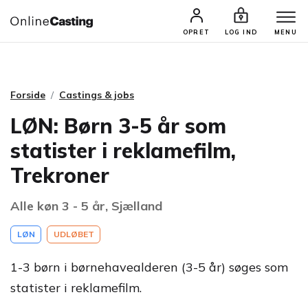
CASTINGS & JOBS
SØG PROFIL
OPRET
LOG IND
MENU
Forside
Castings & jobs
LØN: Børn 3-5 år som
statister i reklamefilm,
Trekroner
Alle køn 3 - 5 år, Sjælland
LØN
UDLØBET
1-3 børn i børnehavealderen (3-5 år) søges som
statister i reklamefilm.