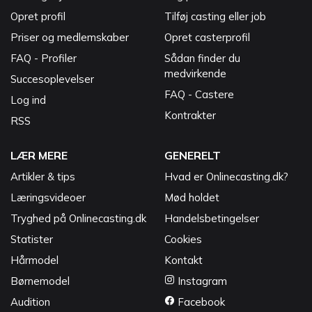
Opret profil
Tilføj casting eller job
Priser og medlemskaber
Opret casterprofil
FAQ - Profiler
Sådan finder du
medvirkende
Succesoplevelser
FAQ - Castere
Log ind
Kontrakter
RSS
LÆR MERE
GENERELT
Artikler & tips
Hvad er Onlinecasting.dk?
Læringsvideoer
Mød holdet
Tryghed på Onlinecasting.dk
Handelsbetingelser
Statister
Cookies
Hårmodel
Kontakt
Børnemodel
Instagram
Audition
Facebook