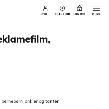
OPRET
TILFØJ JOB
LOG IND
MENU
eklamefilm,
 børnebørn, onkler og tanter .