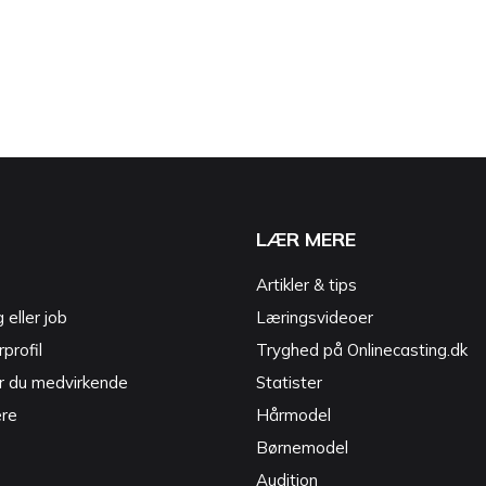
LÆR MERE
Artikler & tips
g eller job
Læringsvideoer
profil
Tryghed på Onlinecasting.dk
r du medvirkende
Statister
ere
Hårmodel
Børnemodel
Audition