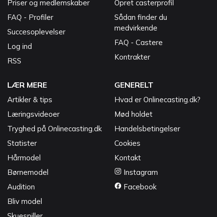
Priser og medlemskaber
Opret casterprofil
FAQ - Profiler
Sådan finder du
medvirkende
Succesoplevelser
FAQ - Castere
Log ind
Kontrakter
RSS
LÆR MERE
GENERELT
Artikler & tips
Hvad er Onlinecasting.dk?
Læringsvideoer
Mød holdet
Tryghed på Onlinecasting.dk
Handelsbetingelser
Statister
Cookies
Hårmodel
Kontakt
Børnemodel
Instagram
Audition
Facebook
Bliv model
Skuespiller