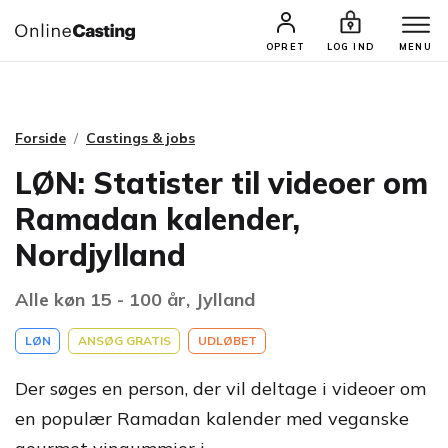
CASTINGS & JOBS
SØG PROFIL
OPRET
LOG IND
MENU
Forside
Castings & jobs
LØN: Statister til videoer om
Ramadan kalender,
Nordjylland
Alle køn 15 - 100 år, Jylland
LØN
ANSØG GRATIS
UDLØBET
Der søges en person, der vil deltage i videoer om
en populær Ramadan kalender med veganske