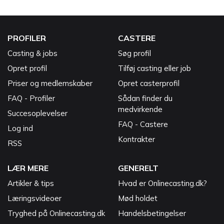
PROFILER
CASTERE
Casting & jobs
Søg profil
Opret profil
Tilføj casting eller job
Priser og medlemskaber
Opret casterprofil
FAQ - Profiler
Sådan finder du
medvirkende
Succesoplevelser
FAQ - Castere
Log ind
Kontrakter
RSS
LÆR MERE
GENERELT
Artikler & tips
Hvad er Onlinecasting.dk?
Læringsvideoer
Mød holdet
Tryghed på Onlinecasting.dk
Handelsbetingelser