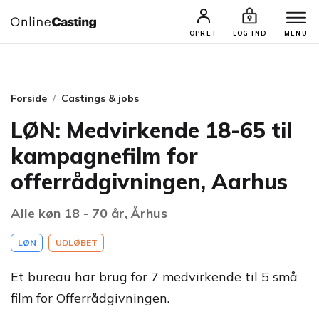
CASTINGS & JOBS
SØG PROFIL
OPRET
LOG IND
MENU
Forside
Castings & jobs
LØN: Medvirkende 18-65 til
kampagnefilm for
offerrådgivningen, Aarhus
Alle køn 18 - 70 år, Århus
LØN
UDLØBET
Et bureau har brug for 7 medvirkende til 5 små
film for Offerrådgivningen.