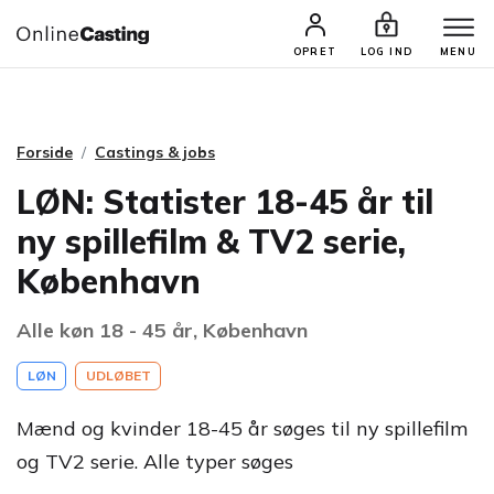
CASTINGS & JOBS
SØG PROFIL
OPRET
LOG IND
MENU
Forside
Castings & jobs
LØN: Statister 18-45 år til
ny spillefilm & TV2 serie,
København
Alle køn 18 - 45 år, København
LØN
UDLØBET
Mænd og kvinder 18-45 år søges til ny spillefilm
og TV2 serie. Alle typer søges