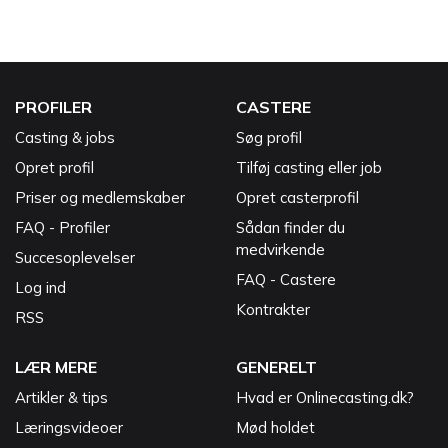
PROFILER
CASTERE
Casting & jobs
Søg profil
Opret profil
Tilføj casting eller job
Priser og medlemskaber
Opret casterprofil
FAQ - Profiler
Sådan finder du
medvirkende
Succesoplevelser
FAQ - Castere
Log ind
Kontrakter
RSS
LÆR MERE
GENERELT
Artikler & tips
Hvad er Onlinecasting.dk?
Læringsvideoer
Mød holdet