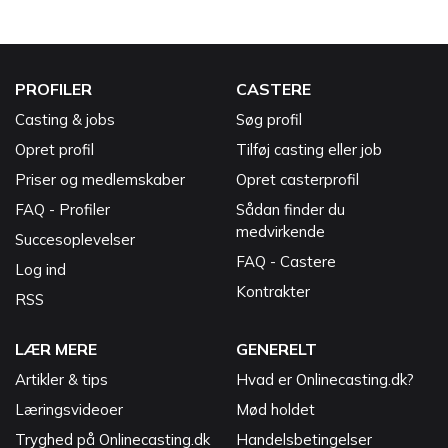
PROFILER
CASTERE
Casting & jobs
Søg profil
Opret profil
Tilføj casting eller job
Priser og medlemskaber
Opret casterprofil
FAQ - Profiler
Sådan finder du
medvirkende
Succesoplevelser
FAQ - Castere
Log ind
Kontrakter
RSS
LÆR MERE
GENERELT
Artikler & tips
Hvad er Onlinecasting.dk?
Læringsvideoer
Mød holdet
Tryghed på Onlinecasting.dk
Handelsbetingelser