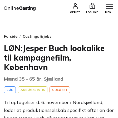
CASTINGS & JOBS
SØG PROFIL
OPRET
LOG IND
MENU
Forside
Castings & jobs
LØN:Jesper Buch lookalike
til kampagnefilm,
København
Mænd 35 - 65 år, Sjælland
LØN
ANSØG GRATIS
UDLØBET
Til optagelser d. 6. november i Nordsjælland,
leder et produktionsselskab specifikt efter en der