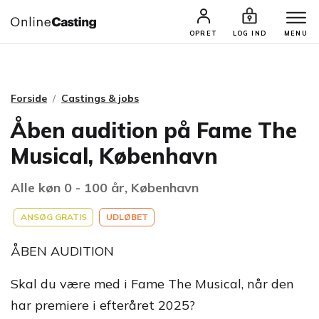
CASTINGS & JOBS
SØG PROFIL
OPRET
LOG IND
MENU
Forside
Castings & jobs
Åben audition på Fame The
Musical, København
Alle køn 0 - 100 år, København
ANSØG GRATIS
UDLØBET
ÅBEN AUDITION
Skal du være med i Fame The Musical, når den
har premiere i efteråret 2025?