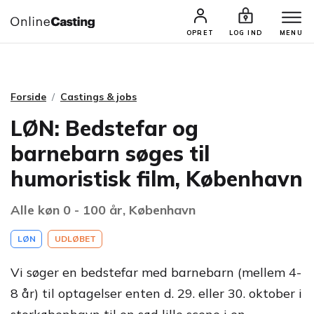
CASTINGS & JOBS
SØG PROFIL
OPRET
LOG IND
MENU
Forside
Castings & jobs
LØN: Bedstefar og
barnebarn søges til
humoristisk film, København
Alle køn 0 - 100 år, København
LØN
UDLØBET
Vi søger en bedstefar med barnebarn (mellem 4-
8 år) til optagelser enten d. 29. eller 30. oktober i