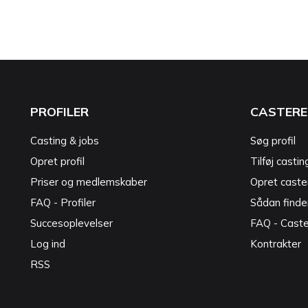
PROFILER
CASTERE
Casting & jobs
Søg profil
Opret profil
Tilføj castin
Priser og medlemskaber
Opret caster
FAQ - Profiler
Sådan finde
Succesoplevelser
FAQ - Cast
Log ind
Kontrakter
RSS