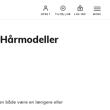
OPRET
TILFØJ JOB
LOG IND
MENU
årmodeller
kan både være en længere eller