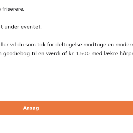
frisørere.
et under eventet.
er vil du som tak for deltagelse modtage en modern
skøn goodiebag til en værdi af kr. 1.500 med lækre hårp
Ansøg