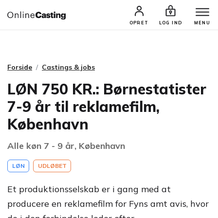
CASTINGS & JOBS
SØG PROFIL
OPRET
LOG IND
MENU
Forside
Castings & jobs
LØN 750 KR.: Børnestatister
7-9 år til reklamefilm,
København
Alle køn 7 - 9 år, København
LØN
UDLØBET
Et produktionsselskab er i gang med at
producere en reklamefilm for Fyns amt avis, hvor