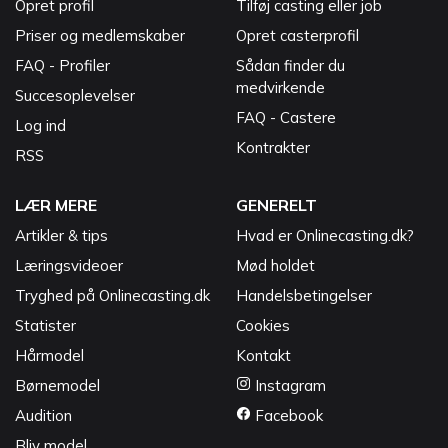
Opret profil
Tilføj casting eller job
Priser og medlemskaber
Opret casterprofil
FAQ - Profiler
Sådan finder du
medvirkende
Succesoplevelser
FAQ - Castere
Log ind
Kontrakter
RSS
LÆR MERE
GENERELT
Artikler & tips
Hvad er Onlinecasting.dk?
Læringsvideoer
Mød holdet
Tryghed på Onlinecasting.dk
Handelsbetingelser
Statister
Cookies
Hårmodel
Kontakt
Børnemodel
Instagram
Audition
Facebook
Bliv model