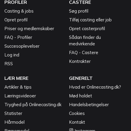
PROFILER
CASTERE
Casting & jobs
Søg profil
Opret profil
Tilføj casting eller job
Priser og medlemskaber
Opret casterprofil
FAQ - Profiler
Sådan finder du
medvirkende
Succesoplevelser
FAQ - Castere
Log ind
Kontrakter
RSS
LÆR MERE
GENERELT
Artikler & tips
Hvad er Onlinecasting.dk?
Læringsvideoer
Mød holdet
Tryghed på Onlinecasting.dk
Handelsbetingelser
Statister
Cookies
Hårmodel
Kontakt
Børnemodel
Instagram