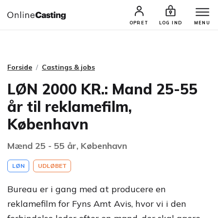
CASTINGS & JOBS
SØG PROFIL
OPRET
LOG IND
MENU
Forside
Castings & jobs
LØN 2000 KR.: Mand 25-55
år til reklamefilm,
København
Mænd 25 - 55 år, København
LØN
UDLØBET
Bureau er i gang med at producere en
reklamefilm for Fyns Amt Avis, hvor vi i den