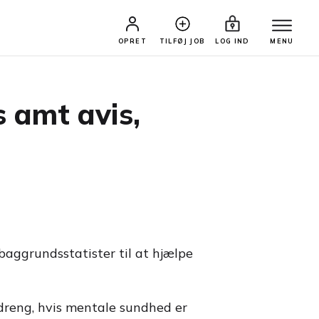
OPRET
TILFØJ JOB
LOG IND
MENU
s amt avis,
 baggrundsstatister til at hjælpe
n dreng, hvis mentale sundhed er