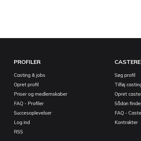
PROFILER
CASTERE
Casting & jobs
Søg profil
Opret profil
Tilføj castin
Priser og medlemskaber
Opret caster
FAQ - Profiler
Sådan finde
Succesoplevelser
FAQ - Cast
Log ind
Kontrakter
RSS