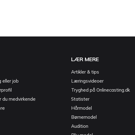
LÆR MERE
Artikler & tips
g eller job
Læringsvideoer
profil
Tryghed på Onlinecasting.dk
r du medvirkende
Statister
ere
Hårmodel
Børnemodel
Audition