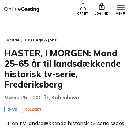
CASTINGS & JOBS
SØG PROFIL
OPRET
LOG IND
MENU
Forside
Castings & jobs
HASTER, I MORGEN: Mand
25-65 år til landsdækkende
historisk tv-serie,
Frederiksberg
Mænd 25 - 100 år, København
GAVE
UDLØBET
Til en ny landsdækkende historisk tv-serie søges