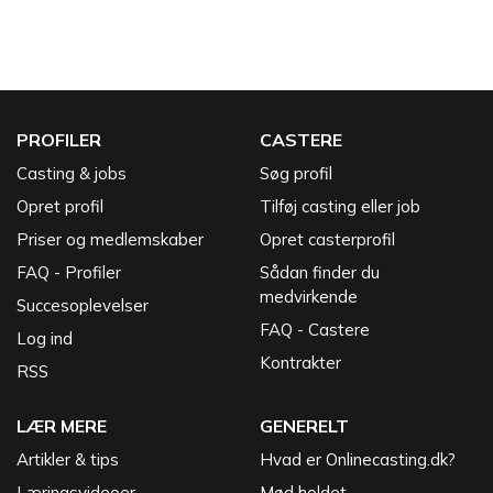
PROFILER
CASTERE
Casting & jobs
Søg profil
Opret profil
Tilføj casting eller job
Priser og medlemskaber
Opret casterprofil
FAQ - Profiler
Sådan finder du
medvirkende
Succesoplevelser
FAQ - Castere
Log ind
Kontrakter
RSS
LÆR MERE
GENERELT
Artikler & tips
Hvad er Onlinecasting.dk?
Læringsvideoer
Mød holdet