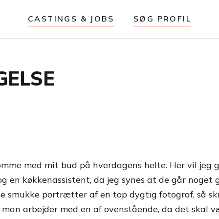
CASTINGS & JOBS
SØG PROFIL
GELSE
komme med mit bud på hverdagens helte. Her vil jeg 
og en køkkenassistent, da jeg synes at de går noget 
 smukke portrætter af en top dygtig fotograf, så skri
at man arbejder med en af ovenstående, da det skal v