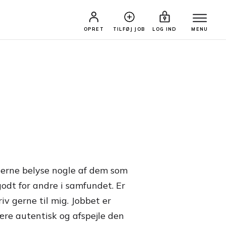
OPRET
TILFØJ JOB
LOG IND
MENU
gerne belyse nogle af dem som
godt for andre i samfundet. Er
v gerne til mig. Jobbet er
ære autentisk og afspejle den