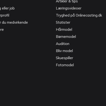
Artikler & tips
g eller job
Læringsvideoer
profil
Tryghed på Onlinecasting.dk
r du medvirkende
Statister
ere
Hårmodel
Børnemodel
Audition
Bliv model
Skuespiller
Fotomodel