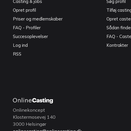
Casting & jobs
Søg profil
Opret profil
Tilføj castin
Priser og medlemskaber
Opret caster
FAQ - Profiler
Sådan finde
Succesoplevelser
FAQ - Cast
Log ind
Kontrakter
RSS
Onlinekoncept
Klostermosevej 140
3000 Helsingør