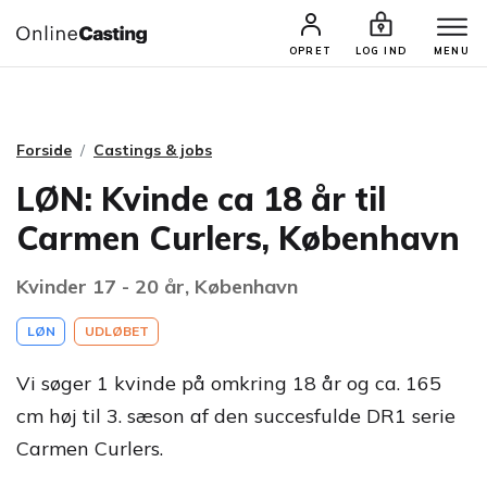
CASTINGS & JOBS
SØG PROFIL
OPRET
LOG IND
MENU
Forside
Castings & jobs
LØN: Kvinde ca 18 år til
Carmen Curlers, København
Kvinder 17 - 20 år, København
LØN
UDLØBET
Vi søger 1 kvinde på omkring 18 år og ca. 165
cm høj til 3. sæson af den succesfulde DR1 serie
Carmen Curlers.