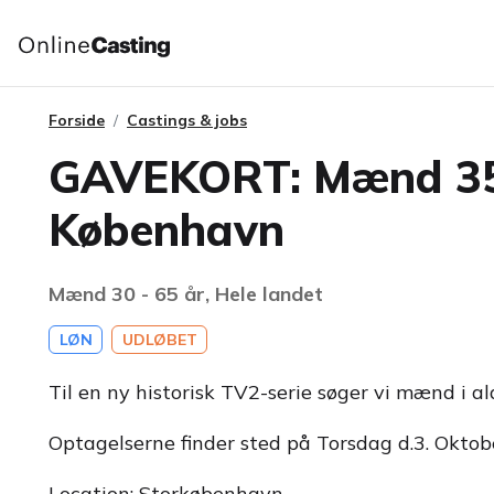
Forside
Castings & jobs
GAVEKORT: Mænd 35-60
København
Mænd 30 - 65 år, Hele landet
LØN
UDLØBET
Til en ny historisk TV2-serie søger vi mænd i a
Optagelserne finder sted på Torsdag d.3. Oktobe
Location: Storkøbenhavn