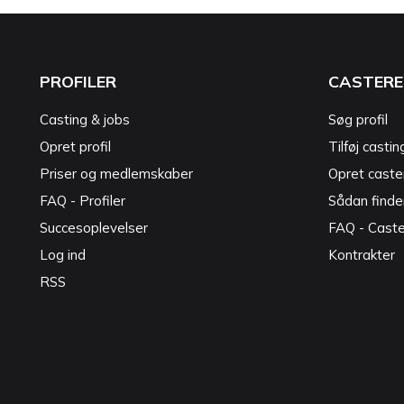
PROFILER
CASTERE
Casting & jobs
Søg profil
Opret profil
Tilføj castin
Priser og medlemskaber
Opret caster
FAQ - Profiler
Sådan finde
Succesoplevelser
FAQ - Cast
Log ind
Kontrakter
RSS