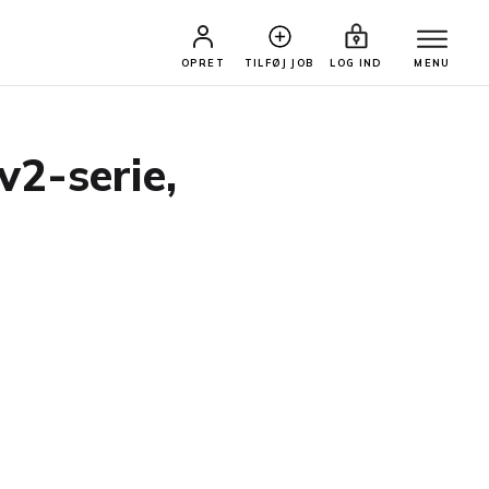
OPRET
TILFØJ JOB
LOG IND
MENU
v2-serie,