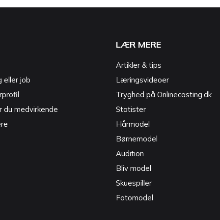
LÆR MERE
Artikler & tips
g eller job
Læringsvideoer
profil
Tryghed på Onlinecasting.dk
r du medvirkende
Statister
ere
Hårmodel
Børnemodel
Audition
Bliv model
Skuespiller
Fotomodel