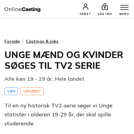
CASTINGS & JOBS
SØG PROFIL
OPRET
LOG IND
MENU
Forside
Castings & jobs
UNGE MÆND OG KVINDER
SØGES TIL TV2 SERIE
Alle køn 19 - 29 år, Hele landet
LØN
UDLØBET
Til en ny historisk TV2-serie søger vi Unge
statister i alderen 19-29 år, der skal spille
studerende.