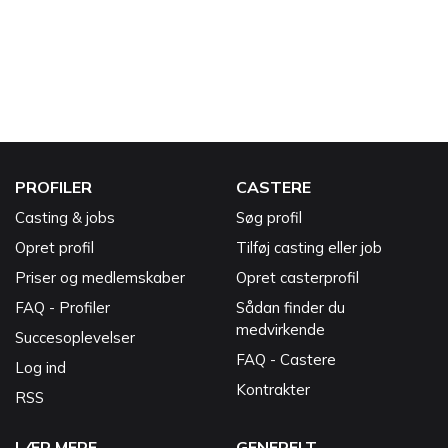
PROFILER
CASTERE
Casting & jobs
Søg profil
Opret profil
Tilføj casting eller job
Priser og medlemskaber
Opret casterprofil
FAQ - Profiler
Sådan finder du
medvirkende
Succesoplevelser
FAQ - Castere
Log ind
Kontrakter
RSS
LÆR MERE
GENERELT