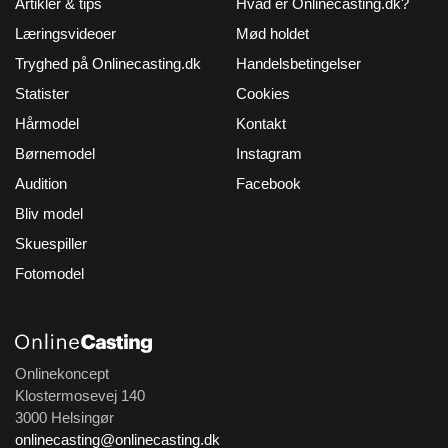
Artikler & tips
Hvad er Onlinecasting.dk?
Læringsvideoer
Mød holdet
Tryghed på Onlinecasting.dk
Handelsbetingelser
Statister
Cookies
Hårmodel
Kontakt
Børnemodel
Instagram
Audition
Facebook
Bliv model
Skuespiller
Fotomodel
Onlinekoncept
Klostermosevej 140
3000 Helsingør
onlinecasting@onlinecasting.dk