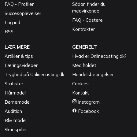
FAQ - Profiler
Sådan finder du
medvirkende
Succesoplevelser
FAQ - Castere
Log ind
Kontrakter
RSS
LÆR MERE
GENERELT
Artikler & tips
Hvad er Onlinecasting.dk?
Læringsvideoer
Mød holdet
Tryghed på Onlinecasting.dk
Handelsbetingelser
Statister
Cookies
Hårmodel
Kontakt
Børnemodel
Instagram
Audition
Facebook
Bliv model
Skuespiller