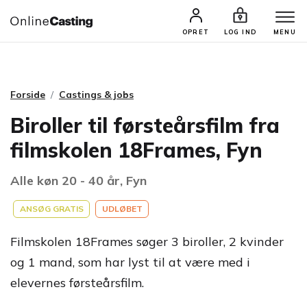
CASTINGS & JOBS
SØG PROFIL
OPRET
LOG IND
MENU
Forside
Castings & jobs
Biroller til førsteårsfilm fra
filmskolen 18Frames, Fyn
Alle køn 20 - 40 år, Fyn
ANSØG GRATIS
UDLØBET
Filmskolen 18Frames søger 3 biroller, 2 kvinder
og 1 mand, som har lyst til at være med i
elevernes førsteårsfilm.